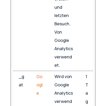
und
letzten
Besuch.
Von
Google
Analytics
verwend
et.
_g
Go
Wird von
1
at
ogl
Google
T
e
Analytics
a
verwend
g