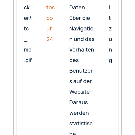
ck
tos
Daten
i
er/
co
über die
t
tc
ut
Navigatio
z
_i
24
n und das
u
mp
Verhalten
n
.gif
des
g
Benutzer
s auf der
Website -
Daraus
werden
statistisc
he