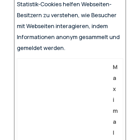
Statistik-Cookies helfen Webseiten-
Besitzern zu verstehen, wie Besucher
mit Webseiten interagieren, indem
Informationen anonym gesammelt und
gemeldet werden.
M
a
x
i
m
a
l