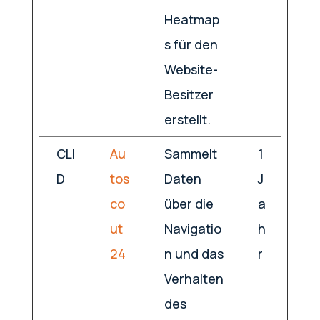
Heatmap
s für den
Website-
Besitzer
erstellt.
CLI
Au
Sammelt
1
D
tos
Daten
J
co
über die
a
ut
Navigatio
h
24
n und das
r
Verhalten
des