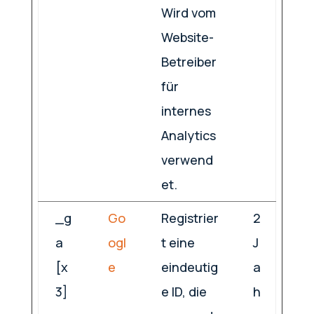
Wird vom
Website-
Betreiber
für
internes
Analytics
verwend
et.
_g
Go
Registrier
2
a
ogl
t eine
J
[x
e
eindeutig
a
3]
e ID, die
h