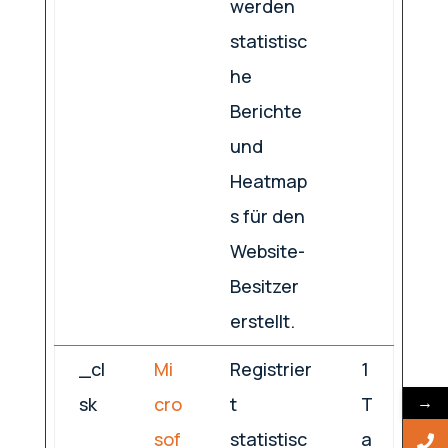
werden
statistisc
he
Berichte
und
Heatmap
s für den
Website-
Besitzer
erstellt.
_cl
Mi
Registrier
1
sk
cro
t
T
→
sof
statistisc
a