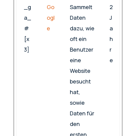
_g
Go
Sammelt
2
a_
ogl
Daten
J
#
e
dazu, wie
a
[x
oft ein
h
3]
Benutzer
r
eine
e
Website
besucht
hat,
sowie
Daten für
den
ersten