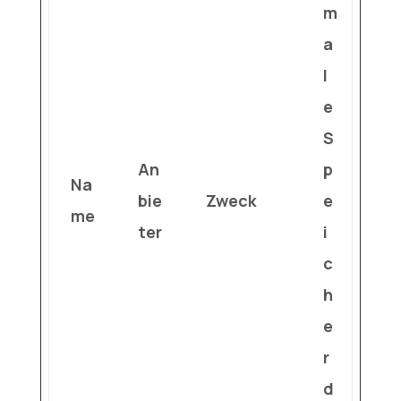
m
a
l
e
S
An
p
Na
bie
Zweck
e
me
ter
i
c
h
e
r
d