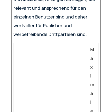
relevant und ansprechend für den
einzelnen Benutzer sind und daher
wertvoller für Publisher und
werbetreibende Drittparteien sind.
M
a
x
i
m
a
l
e