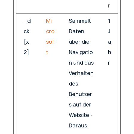
r
_cl
Mi
Sammelt
1
ck
cro
Daten
J
[x
sof
über die
a
2]
t
Navigatio
h
n und das
r
Verhalten
des
Benutzer
s auf der
Website -
Daraus