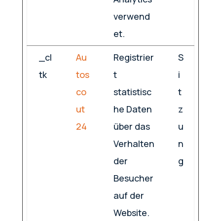
verwend
et.
_cl
Au
Registrier
S
tk
tos
t
i
co
statistisc
t
ut
he Daten
z
24
über das
u
Verhalten
n
der
g
Besucher
auf der
Website.