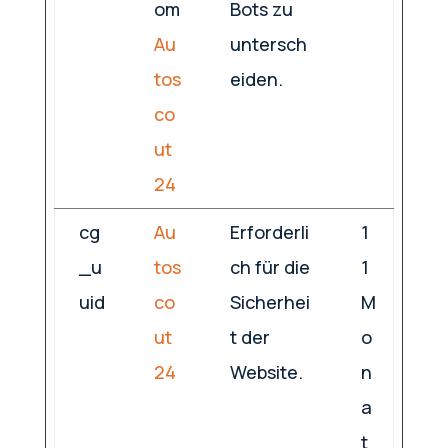
om
Bots zu
Au
untersch
tos
eiden.
co
ut
24
cg
Au
Erforderli
1
_u
tos
ch für die
1
uid
co
Sicherhei
M
ut
t der
o
24
Website.
n
a
t