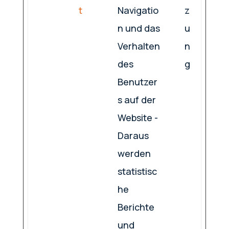
t
Navigatio
z
n und das
u
Verhalten
n
des
g
Benutzer
s auf der
Website -
Daraus
werden
statistisc
he
Berichte
und