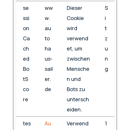
se
ww
Dieser
S
ssi
w.
Cookie
i
on
au
wird
t
Ca
to
verwend
z
ch
ha
et, um
u
ed
us-
zwischen
n
Bo
sail
Mensche
g
tS
er.
n und
co
de
Bots zu
re
untersch
eiden.
tes
Au
Verwend
1