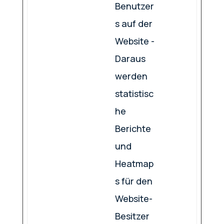
Benutzer
s auf der
Website -
Daraus
werden
statistisc
he
Berichte
und
Heatmap
s für den
Website-
Besitzer