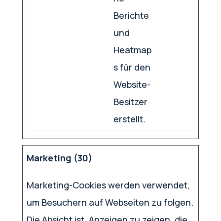
Berichte
und
Heatmap
s für den
Website-
Besitzer
erstellt.
Marketing (30)
Marketing-Cookies werden verwendet,
um Besuchern auf Webseiten zu folgen.
Die Absicht ist, Anzeigen zu zeigen, die