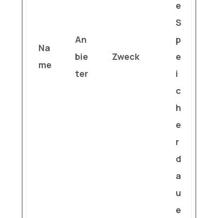
e
S
An
p
Na
bie
Zweck
e
me
ter
i
c
h
e
r
d
a
u
e