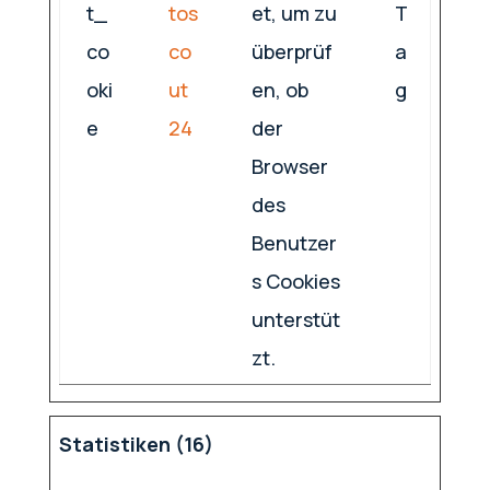
t_
tos
et, um zu
T
co
co
überprüf
a
oki
ut
en, ob
g
e
24
der
Browser
des
Benutzer
s Cookies
unterstüt
zt.
Statistiken (16)