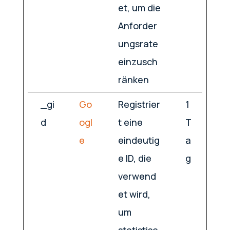
et, um die
Anforder
ungsrate
einzusch
ränken
_gi
Go
Registrier
1
d
ogl
t eine
T
e
eindeutig
a
e ID, die
g
verwend
et wird,
um