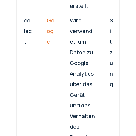
erstellt.
col
Go
Wird
S
lec
ogl
verwend
i
t
e
et, um
t
Daten zu
z
Google
u
Analytics
n
über das
g
Gerät
und das
Verhalten
des