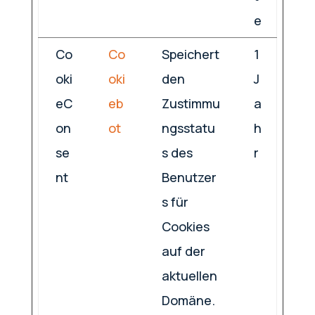
e
Co
Co
Speichert
1
oki
oki
den
J
eC
eb
Zustimmu
a
on
ot
ngsstatu
h
se
s des
r
nt
Benutzer
s für
Cookies
auf der
aktuellen
Domäne.