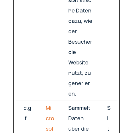
statistisc
he Daten
dazu, wie
der
Besucher
die
Website
nutzt, zu
generier
en.
c.g
Mi
Sammelt
S
if
cro
Daten
i
sof
über die
t