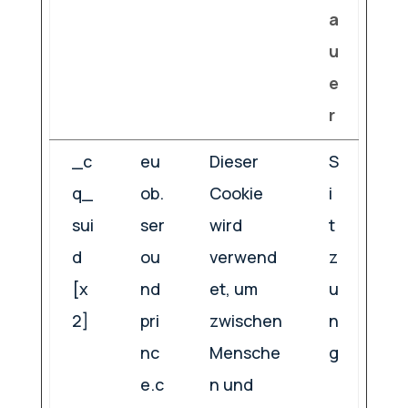
a
u
e
r
_c
eu
Dieser
S
q_
ob.
Cookie
i
sui
ser
wird
t
d
ou
verwend
z
[x
nd
et, um
u
2]
pri
zwischen
n
nc
Mensche
g
e.c
n und