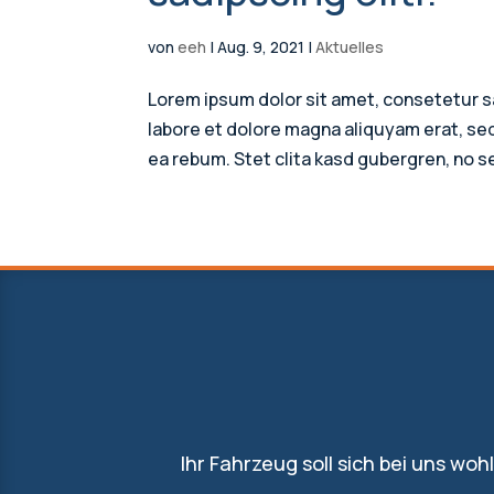
von
eeh
|
Aug. 9, 2021
|
Aktuelles
Lorem ipsum dolor sit amet, consetetur s
labore et dolore magna aliquyam erat, se
ea rebum. Stet clita kasd gubergren, no s
Ihr Fahrzeug soll sich bei uns wo