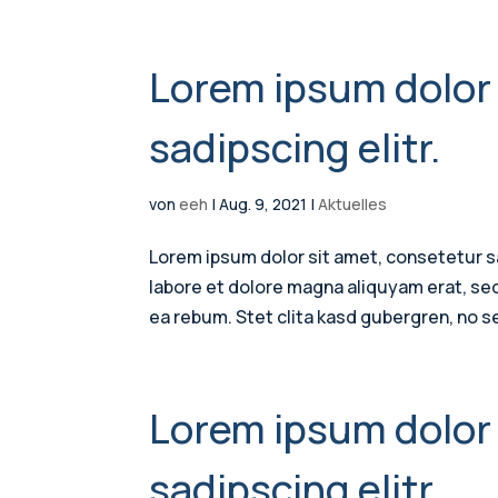
Lorem ipsum dolor 
sadipscing elitr.
von
eeh
|
Aug. 9, 2021
|
Aktuelles
Lorem ipsum dolor sit amet, consetetur s
labore et dolore magna aliquyam erat, se
ea rebum. Stet clita kasd gubergren, no s
Lorem ipsum dolor 
sadipscing elitr.